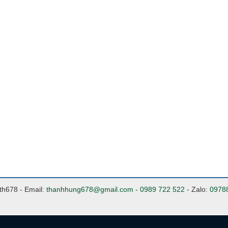
nth678 - Email:
thanhhung678@gmail.com
-
0989 722 522
- Zalo:
0978