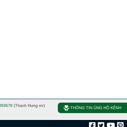
893678
(Thanh Hưng mr)
THÔNG TIN ỦNG HỘ KÊNH