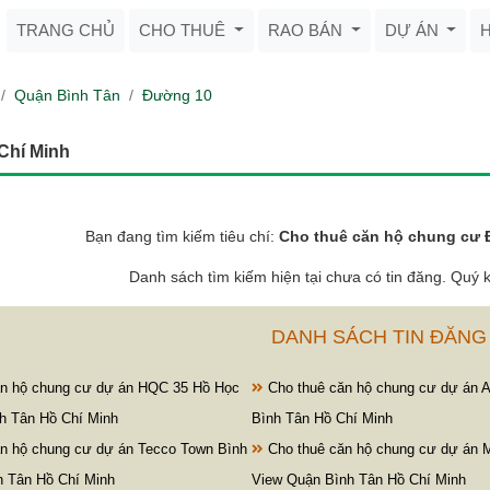
TRANG CHỦ
CHO THUÊ
RAO BÁN
DỰ ÁN
Quận Bình Tân
Đường 10
Chí Minh
Bạn đang tìm kiếm tiêu chí:
Cho thuê căn hộ chung cư 
Danh sách tìm kiếm hiện tại chưa có tin đăng. Quý k
DANH SÁCH TIN ĐĂNG
n hộ chung cư dự án HQC 35 Hồ Học
Cho thuê căn hộ chung cư dự án A
h Tân Hồ Chí Minh
Bình Tân Hồ Chí Minh
n hộ chung cư dự án Tecco Town Bình
Cho thuê căn hộ chung cư dự án M
h Tân Hồ Chí Minh
View Quận Bình Tân Hồ Chí Minh