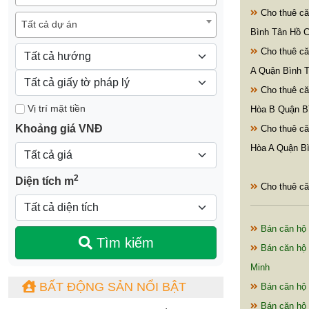
Cho thuê că
Tất cả dự án
Bình Tân Hồ C
Cho thuê că
A Quận Bình T
Cho thuê c
Vị trí mặt tiền
Hòa B Quận B
Khoảng giá VNĐ
Cho thuê c
Hòa A Quận Bì
2
Diện tích m
Cho thuê că
Bán căn hộ 
Tìm kiếm
Bán căn hộ 
Minh
BẤT ĐỘNG SẢN NỔI BẬT
Bán căn hộ 
Bán căn hộ 