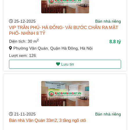
25-12-2025
Bán nhà riêng
VIP TRẦN PHÚ- HÀ ĐÔNG- VÀI BƯỚC CHÂN RA MẶT
PHỐ- NHỈNH 8 TỶ
2
Diện tích: 30 m
8.8 tỷ
Phường Văn Quán, Quận Hà Đông, Hà Nội
Lượt xem: 126
Lưu tin
21-11-2025
Bán nhà riêng
Bán nhà Văn Quán 33m2, 3 tầng ngõ otô