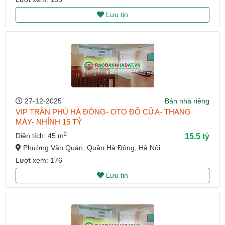
Lưu tin
27-12-2025
Bán nhà riêng
VIP TRẦN PHÚ HÀ ĐÔNG- OTO ĐỖ CỬA- THANG
MÁY- NHỈNH 15 TỶ
2
Diện tích: 45 m
15.5 tỷ
Phường Văn Quán, Quận Hà Đông, Hà Nội
Lượt xem: 176
Lưu tin