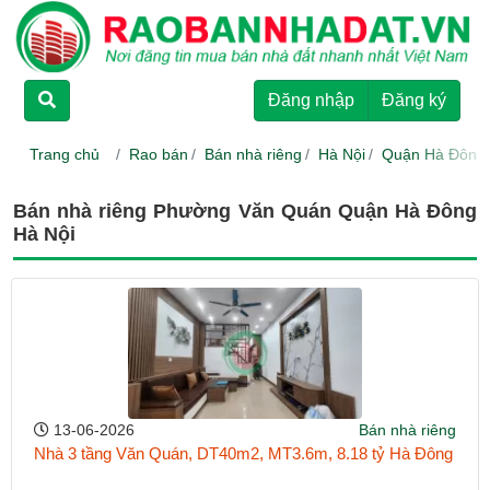
TRANG CHỦ
Đăng nhập
Đăng ký
CHO THUÊ
Trang chủ
Rao bán
Bán nhà riêng
Hà Nội
Quận Hà Đông
RAO BÁN
Bán nhà riêng Phường Văn Quán Quận Hà Đông
Hà Nội
DỰ ÁN
HƯỚNG DẪN
LIÊN HỆ
13-06-2026
Bán nhà riêng
Nhà 3 tầng Văn Quán, DT40m2, MT3.6m, 8.18 tỷ Hà Đông