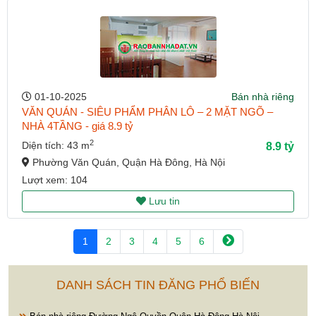
01-10-2025
Bán nhà riêng
VĂN QUÁN - SIÊU PHẨM PHÂN LÔ – 2 MẶT NGÕ –
NHÀ 4TẦNG - giá 8.9 tỷ
2
Diện tích: 43 m
8.9 tỷ
Phường Văn Quán, Quận Hà Đông, Hà Nội
Lượt xem: 104
Lưu tin
1
2
3
4
5
6
DANH SÁCH TIN ĐĂNG PHỔ BIẾN