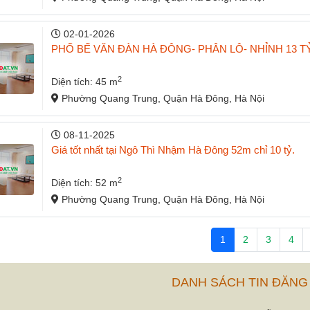
02-01-2026
PHỐ BẾ VĂN ĐÀN HÀ ĐÔNG- PHÂN LÔ- NHỈNH 13 T
2
Diện tích: 45 m
Phường Quang Trung, Quận Hà Đông, Hà Nội
08-11-2025
Giá tốt nhất tại Ngô Thì Nhậm Hà Đông 52m chỉ 10 tỷ.
2
Diện tích: 52 m
Phường Quang Trung, Quận Hà Đông, Hà Nội
1
2
3
4
DANH SÁCH TIN ĐĂNG