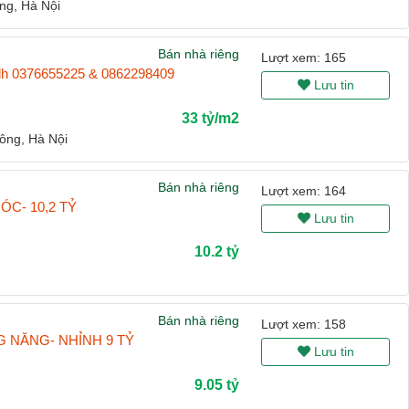
g, Hà Nội
Bán nhà riêng
Lượt xem: 165
ỷ lh 0376655225 & 0862298409
Lưu tin
33 tỷ/m2
ng, Hà Nội
Bán nhà riêng
Lượt xem: 164
C- 10,2 TỶ
Lưu tin
10.2 tỷ
Bán nhà riêng
Lượt xem: 158
 NĂNG- NHỈNH 9 TỶ
Lưu tin
9.05 tỷ