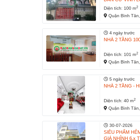
2
Diện tích: 100 m
Quận Bình Tân,
4 ngày trước
NHÀ 2 TẦNG 100
2
Diện tích: 101 m
Quận Bình Tân,
5 ngày trước
NHÀ 2 TẦNG - H
2
Diện tích: 40 m
Quận Bình Tân,
30-07-2026
SIÊU PHẨM HẺM
GIÁ NHỈNH 6,x T