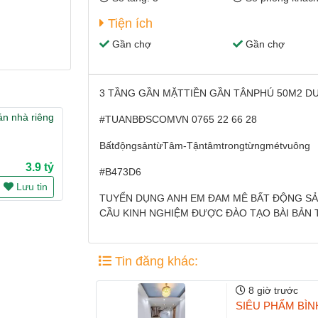
Tiện ích
Gần chợ
Gần chợ
3 TẦNG GẦN MẶTTIỀN GẦN TÂNPHÚ 50M2 D
án nhà riêng
#TUANBĐSCOMVN 0765 22 66 28
BấtđộngsảntừTâm-Tậntâmtrongtừngmétvuông
3.9 tỷ
#B473D6
Lưu tin
TUYỂN DỤNG ANH EM ĐAM MÊ BẤT ĐỘNG SẢN
CẦU KINH NGHIỆM ĐƯỢC ĐÀO TẠO BÀI BẢN T
Tin đăng khác:
8 giờ trước
SIÊU PHẨM BÌNH