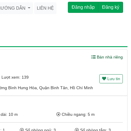
Đăng nhập
Đăng ký
HƯỚNG DẪN
LIÊN HỆ
Bán nhà riêng
Lượt xem: 139
Lưu tin
ng Bình Hưng Hòa, Quận Bình Tân, Hồ Chí Minh
dài: 10 m
Chiều ngang: 5 m
: 1
Số phòng ngủ: 3
Số phòng tắm: 3