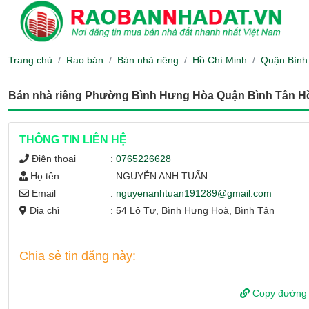
Trang chủ
Rao bán
Bán nhà riêng
Hồ Chí Minh
Quận Bình
Bán nhà riêng Phường Bình Hưng Hòa Quận Bình Tân Hồ C
THÔNG TIN LIÊN HỆ
Điện thoại
:
0765226628
Họ tên
: NGUYỄN ANH TUẤN
Email
:
nguyenanhtuan191289@gmail.com
Địa chỉ
: 54 Lô Tư, Bình Hưng Hoà, Bình Tân
Chia sẻ tin đăng này:
Copy đường