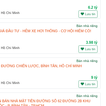
6.2 tỷ
 Hồ Chí Minh
Lưu tin
Bán nhà riêng
GIÁ ĐẦU TƯ - HẺM XE HƠI THÔNG - CƠ HỘI HIẾM CÓ!
3.98 tỷ
 Hồ Chí Minh
Lưu tin
Bán nhà riêng
, ĐƯỜNG CHIẾN LƯỢC, BÌNH TÂN, HỒ CHÍ MINH
9 tỷ
 Hồ Chí Minh
Lưu tin
Bán nhà riêng
N BÁN NHÀ MẶT TIỀN ĐƯỜNG SỐ 62 ĐƯỜNG 2B KHU
C - P. BÌNH TÂN - TP.HCM