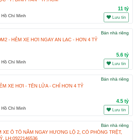
11 tỷ
 Hồ Chí Minh
Lưu tin
Bán nhà riêng
M2 - HẺM XE HƠI NGAY AN LẠC - HƠN 4 TỶ
5.6 tỷ
 Hồ Chí Minh
Lưu tin
Bán nhà riêng
ẺM XE HƠI - TÊN LỬA - CHỈ HƠN 4 TỶ
4.5 tỷ
 Hồ Chí Minh
Lưu tin
Bán nhà riêng
 XE Ô TÔ NẰM NGAY HƯƠNG LỘ 2, CÓ PHÒNG TRỆT,
Ỷ. LH:0922146536