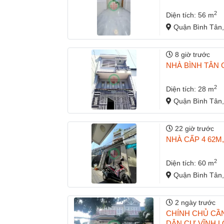
2
Diện tích: 56 m
Quận Bình Tân,
8 giờ trước
NHÀ BÌNH TÂN 
2
Diện tích: 28 m
Quận Bình Tân,
22 giờ trước
NHÀ CẤP 4 62M
2
Diện tích: 60 m
Quận Bình Tân,
2 ngày trước
CHÍNH CHỦ CẦ
DÂN CƯ VĨNH LỘ