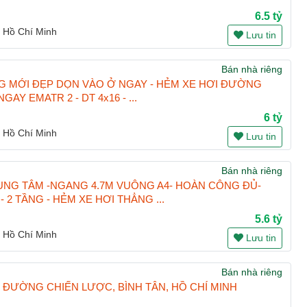
6.5 tỷ
 Hồ Chí Minh
Lưu tin
Bán nhà riêng
G MỚI ĐẸP DỌN VÀO Ở NGAY - HẺM XE HƠI ĐƯỜNG
AY EMATR 2 - DT 4x16 - ...
6 tỷ
 Hồ Chí Minh
Lưu tin
Bán nhà riêng
UNG TÂM -NGANG 4.7M VUÔNG A4- HOÀN CÔNG ĐỦ-
 2 TẦNG - HẺM XE HƠI THẲNG ...
5.6 tỷ
 Hồ Chí Minh
Lưu tin
Bán nhà riêng
, ĐƯỜNG CHIẾN LƯỢC, BÌNH TÂN, HỒ CHÍ MINH