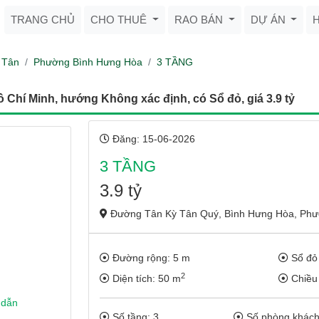
TRANG CHỦ
CHO THUÊ
RAO BÁN
DỰ ÁN
 Tân
Phường Bình Hưng Hòa
3 TẦNG
hí Minh, hướng Không xác định, có Sổ đỏ, giá 3.9 tỷ
Đăng: 15-06-2026
3 TẦNG
3.9 tỷ
Đường Tân Kỳ Tân Quý, Bình Hưng Hòa, Phườ
Đường rộng: 5 m
Sổ đỏ
2
Diện tích: 50 m
Chiều 
 dẫn
Số tầng: 3
Số phòng khách