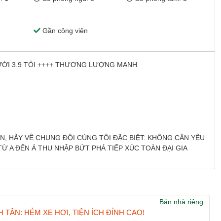
Gần công viên
ƯỚI 3.9 TỎI ++++ THƯƠNG LƯỢNG MẠNH
, HÃY VỀ CHUNG ĐỘI CÙNG TÔI ĐẶC BIỆT: KHÔNG CẦN YÊU
Ừ A ĐẾN Á THU NHẬP BỨT PHÁ TIẾP XÚC TOÀN ĐẠI GIA
Bán nhà riêng
 TÂN: HẺM XE HƠI, TIỆN ÍCH ĐỈNH CAO!