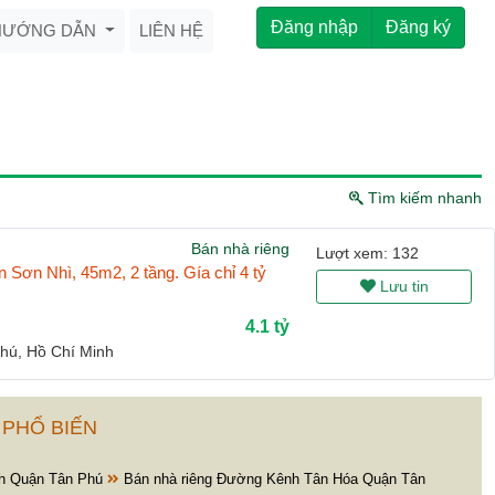
Đăng nhập
Đăng ký
HƯỚNG DẪN
LIÊN HỆ
Tìm kiếm nhanh
Bán nhà riêng
Lượt xem: 132
ơn Nhì, 45m2, 2 tầng. Gía chỉ 4 tỷ
Lưu tin
4.1 tỷ
hú, Hồ Chí Minh
 PHỔ BIẾN
h Quận Tân Phú
Bán nhà riêng Đường Kênh Tân Hóa Quận Tân