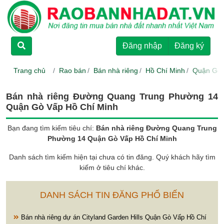
TRANG CHỦ
Đăng nhập
Đăng ký
CHO THUÊ
Trang chủ
Rao bán
Bán nhà riêng
Hồ Chí Minh
Quận Gò
RAO BÁN
Bán nhà riêng Đường Quang Trung Phường 14
Quận Gò Vấp Hồ Chí Minh
DỰ ÁN
Bạn đang tìm kiếm tiêu chí:
Bán nhà riêng Đường Quang Trung
Phường 14 Quận Gò Vấp Hồ Chí Minh
HƯỚNG DẪN
Danh sách tìm kiếm hiện tại chưa có tin đăng. Quý khách hãy tìm
kiếm ở tiêu chí khác.
LIÊN HỆ
DANH SÁCH TIN ĐĂNG PHỔ BIẾN
Bán nhà riêng dự án Cityland Garden Hills Quận Gò Vấp Hồ Chí