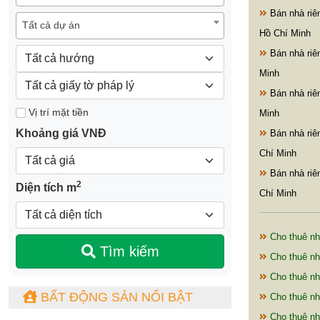
Bán nhà riê
Tất cả dự án
Hồ Chí Minh
Bán nhà riê
Minh
Bán nhà riê
Vị trí mặt tiền
Minh
Khoảng giá VNĐ
Bán nhà ri
Chí Minh
Bán nhà ri
2
Diện tích m
Chí Minh
Cho thuê nh
Tìm kiếm
Cho thuê nh
Cho thuê nh
BẤT ĐỘNG SẢN NỔI BẬT
Cho thuê nh
Cho thuê nh