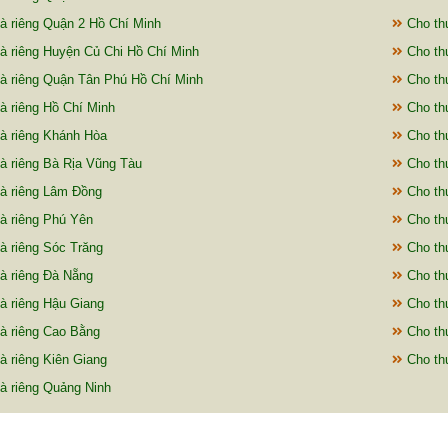
à riêng Quận 2 Hồ Chí Minh
Cho thu
à riêng Huyện Củ Chi Hồ Chí Minh
Cho th
à riêng Quận Tân Phú Hồ Chí Minh
Cho thu
à riêng Hồ Chí Minh
Cho th
à riêng Khánh Hòa
Cho thu
à riêng Bà Rịa Vũng Tàu
Cho thu
à riêng Lâm Đồng
Cho thu
à riêng Phú Yên
Cho th
à riêng Sóc Trăng
Cho thu
à riêng Đà Nẵng
Cho thu
à riêng Hậu Giang
Cho thu
à riêng Cao Bằng
Cho thu
à riêng Kiên Giang
Cho th
à riêng Quảng Ninh