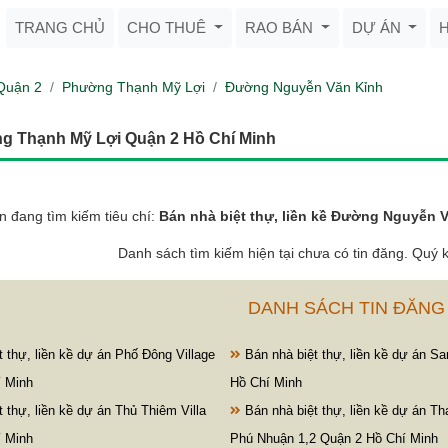
TRANG CHỦ
CHO THUÊ
RAO BÁN
DỰ ÁN
Quận 2
Phường Thạnh Mỹ Lợi
Đường Nguyễn Văn Kỉnh
ng Thạnh Mỹ Lợi Quận 2 Hồ Chí Minh
n đang tìm kiếm tiêu chí:
Bán nhà biệt thự, liền kề Đường Nguyễn
Danh sách tìm kiếm hiện tại chưa có tin đăng. Quý k
DANH SÁCH TIN ĐĂNG
 thự, liền kề dự án Phố Đông Village
Bán nhà biệt thự, liền kề dự án Sa
í Minh
Hồ Chí Minh
 thự, liền kề dự án Thủ Thiêm Villa
Bán nhà biệt thự, liền kề dự án Th
í Minh
Phú Nhuận 1,2 Quận 2 Hồ Chí Minh