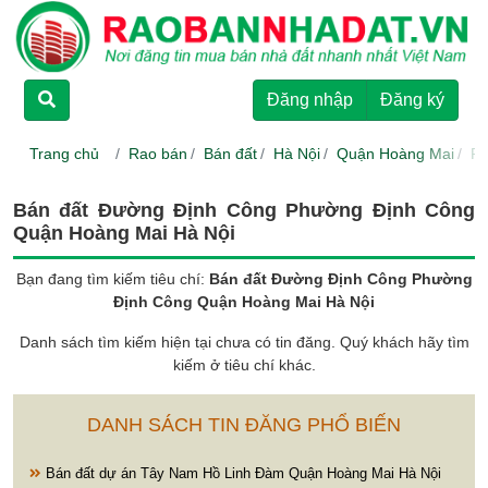
TRANG CHỦ
Đăng nhập
Đăng ký
CHO THUÊ
Trang chủ
Rao bán
Bán đất
Hà Nội
Quận Hoàng Mai
Ph
RAO BÁN
Bán đất Đường Định Công Phường Định Công
Quận Hoàng Mai Hà Nội
DỰ ÁN
Bạn đang tìm kiếm tiêu chí:
Bán đất Đường Định Công Phường
Định Công Quận Hoàng Mai Hà Nội
HƯỚNG DẪN
Danh sách tìm kiếm hiện tại chưa có tin đăng. Quý khách hãy tìm
kiếm ở tiêu chí khác.
LIÊN HỆ
DANH SÁCH TIN ĐĂNG PHỔ BIẾN
Bán đất dự án Tây Nam Hồ Linh Đàm Quận Hoàng Mai Hà Nội