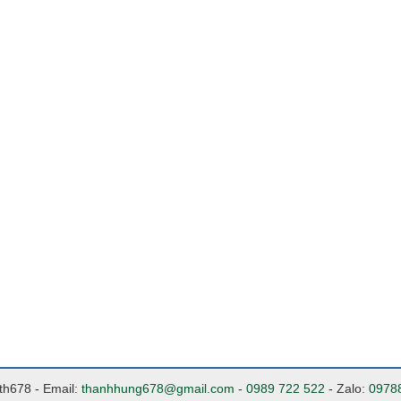
nth678 - Email:
thanhhung678@gmail.com
-
0989 722 522
- Zalo:
0978