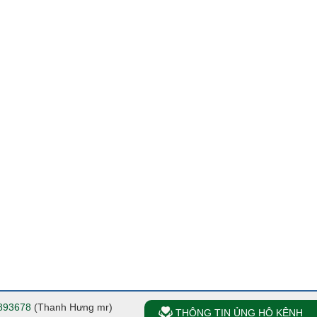
893678
(Thanh Hưng mr)
THÔNG TIN ỦNG HỘ KÊNH