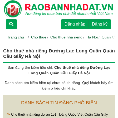
TRANG CHỦ
Đăng nhập
Đăng ký
CHO THUÊ
Trang chủ
Cho thuê
Cho thuê nhà riêng
Hà Nội
Quận Cầu
RAO BÁN
Cho thuê nhà riêng Đường Lạc Long Quân Quận
Cầu Giấy Hà Nội
DỰ ÁN
Bạn đang tìm kiếm tiêu chí:
Cho thuê nhà riêng Đường Lạc
Long Quân Quận Cầu Giấy Hà Nội
HƯỚNG DẪN
Danh sách tìm kiếm hiện tại chưa có tin đăng. Quý khách hãy tìm
kiếm ở tiêu chí khác.
LIÊN HỆ
DANH SÁCH TIN ĐĂNG PHỔ BIẾN
Cho thuê nhà riêng dự án 151 Hoàng Quốc Việt Quận Cầu Giấy