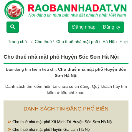
TRANG CHỦ
Đăng nhập
Đăng ký
CHO THUÊ
Trang chủ
Cho thuê
Cho thuê nhà mặt phố
Hà Nội
Huyện
RAO BÁN
Cho thuê nhà mặt phố Huyện Sóc Sơn Hà Nội
DỰ ÁN
Bạn đang tìm kiếm tiêu chí:
Cho thuê nhà mặt phố Huyện Sóc
Sơn Hà Nội
Danh sách tìm kiếm hiện tại chưa có tin đăng. Quý khách hãy tìm
HƯỚNG DẪN
kiếm ở tiêu chí khác.
LIÊN HỆ
DANH SÁCH TIN ĐĂNG PHỔ BIẾN
Cho thuê nhà mặt phố Xã Minh Trí Huyện Sóc Sơn Hà Nội
Cho thuê nhà mặt phố Huyện Gia Lâm Hà Nội