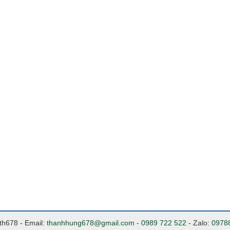
nth678 - Email:
thanhhung678@gmail.com
-
0989 722 522
- Zalo:
0978