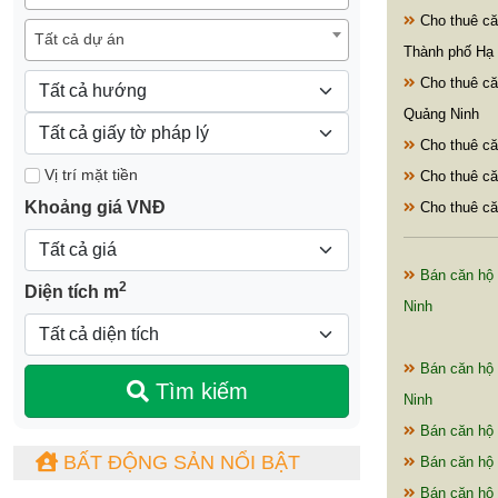
Cho thuê că
Tất cả dự án
Thành phố Hạ
Cho thuê că
Quảng Ninh
Cho thuê că
Vị trí mặt tiền
Cho thuê că
Khoảng giá VNĐ
Cho thuê că
Bán căn hộ 
2
Diện tích m
Ninh
Bán căn hộ 
Tìm kiếm
Ninh
Bán căn hộ 
BẤT ĐỘNG SẢN NỔI BẬT
Bán căn hộ 
Bán căn hộ 