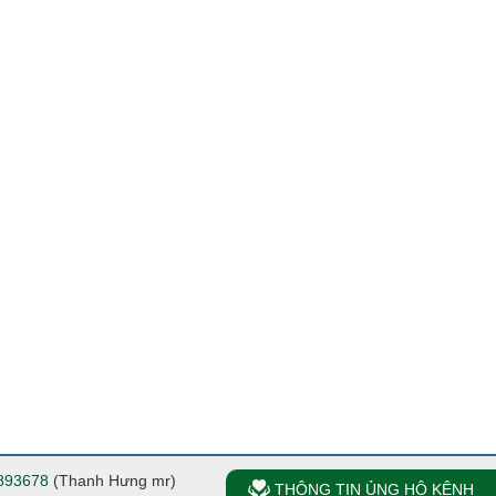
893678
(Thanh Hưng mr)
THÔNG TIN ỦNG HỘ KÊNH