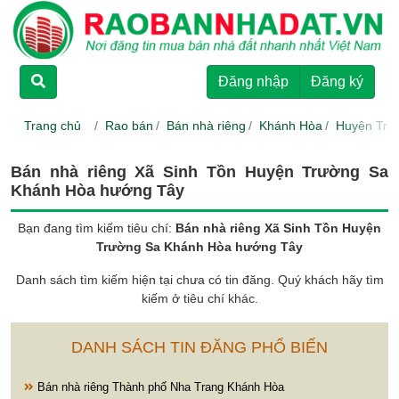
TRANG CHỦ
Đăng nhập
Đăng ký
CHO THUÊ
Trang chủ
Rao bán
Bán nhà riêng
Khánh Hòa
Huyện Trư
RAO BÁN
Bán nhà riêng Xã Sinh Tồn Huyện Trường Sa
Khánh Hòa hướng Tây
DỰ ÁN
Bạn đang tìm kiếm tiêu chí:
Bán nhà riêng Xã Sinh Tồn Huyện
Trường Sa Khánh Hòa hướng Tây
HƯỚNG DẪN
Danh sách tìm kiếm hiện tại chưa có tin đăng. Quý khách hãy tìm
kiếm ở tiêu chí khác.
LIÊN HỆ
DANH SÁCH TIN ĐĂNG PHỔ BIẾN
Bán nhà riêng Thành phố Nha Trang Khánh Hòa