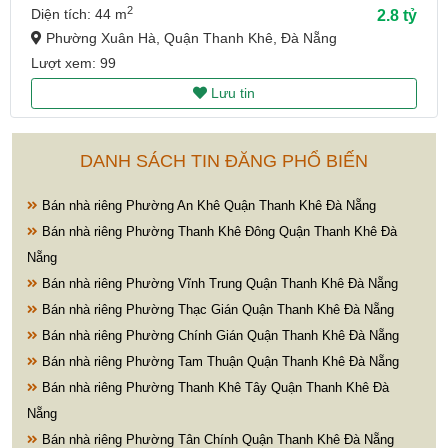
2
Diện tích: 44 m
2.8 tỷ
Phường Xuân Hà, Quận Thanh Khê, Đà Nẵng
Lượt xem: 99
Lưu tin
DANH SÁCH TIN ĐĂNG PHỔ BIẾN
Bán nhà riêng Phường An Khê Quận Thanh Khê Đà Nẵng
Bán nhà riêng Phường Thanh Khê Đông Quận Thanh Khê Đà
Nẵng
Bán nhà riêng Phường Vĩnh Trung Quận Thanh Khê Đà Nẵng
Bán nhà riêng Phường Thạc Gián Quận Thanh Khê Đà Nẵng
Bán nhà riêng Phường Chính Gián Quận Thanh Khê Đà Nẵng
Bán nhà riêng Phường Tam Thuận Quận Thanh Khê Đà Nẵng
Bán nhà riêng Phường Thanh Khê Tây Quận Thanh Khê Đà
Nẵng
Bán nhà riêng Phường Tân Chính Quận Thanh Khê Đà Nẵng