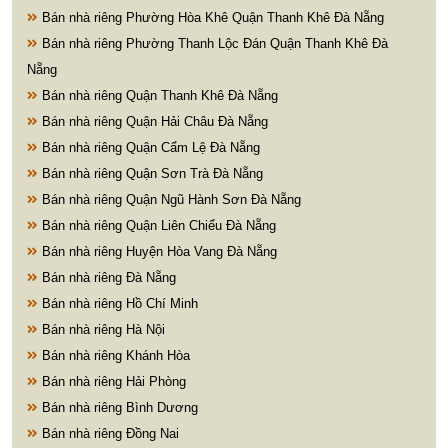
Bán nhà riêng Phường Hòa Khê Quận Thanh Khê Đà Nẵng
Bán nhà riêng Phường Thanh Lộc Đán Quận Thanh Khê Đà
Nẵng
Bán nhà riêng Quận Thanh Khê Đà Nẵng
Bán nhà riêng Quận Hải Châu Đà Nẵng
Bán nhà riêng Quận Cẩm Lệ Đà Nẵng
Bán nhà riêng Quận Sơn Trà Đà Nẵng
Bán nhà riêng Quận Ngũ Hành Sơn Đà Nẵng
Bán nhà riêng Quận Liên Chiểu Đà Nẵng
Bán nhà riêng Huyện Hòa Vang Đà Nẵng
Bán nhà riêng Đà Nẵng
Bán nhà riêng Hồ Chí Minh
Bán nhà riêng Hà Nội
Bán nhà riêng Khánh Hòa
Bán nhà riêng Hải Phòng
Bán nhà riêng Bình Dương
Bán nhà riêng Đồng Nai