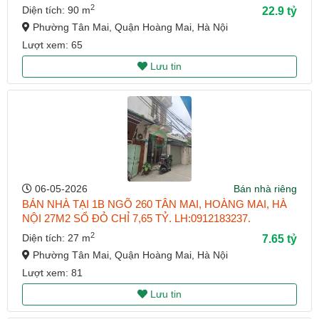
2
Diện tích: 90 m
22.9 tỷ
Phường Tân Mai, Quận Hoàng Mai, Hà Nội
Lượt xem: 65
Lưu tin
06-05-2026
Bán nhà riêng
BÁN NHÀ TẠI 1B NGÕ 260 TÂN MAI, HOÀNG MAI, HÀ
NỘI 27M2 SỔ ĐỎ CHỈ 7,65 TỶ. LH:0912183237.
2
Diện tích: 27 m
7.65 tỷ
Phường Tân Mai, Quận Hoàng Mai, Hà Nội
Lượt xem: 81
Lưu tin