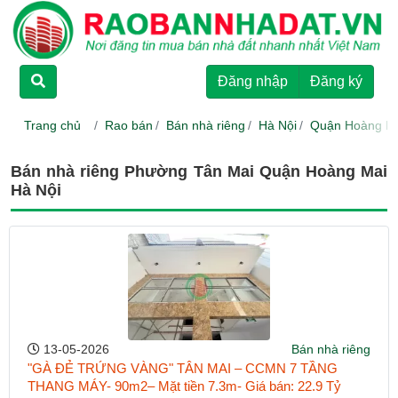
TRANG CHỦ
Đăng nhập
Đăng ký
CHO THUÊ
Trang chủ
Rao bán
Bán nhà riêng
Hà Nội
Quận Hoàng M
RAO BÁN
Bán nhà riêng Phường Tân Mai Quận Hoàng Mai
Hà Nội
DỰ ÁN
HƯỚNG DẪN
LIÊN HỆ
13-05-2026
Bán nhà riêng
"GÀ ĐẺ TRỨNG VÀNG" TÂN MAI – CCMN 7 TẦNG
THANG MÁY- 90m2– Mặt tiền 7.3m- Giá bán: 22.9 Tỷ