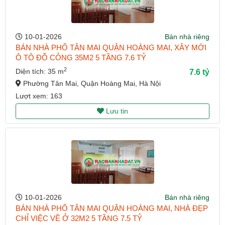
10-01-2026
Bán nhà riêng
BÁN NHÀ PHỐ TÂN MAI QUẬN HOÀNG MAI, XÂY MỚI
Ô TÔ ĐỖ CỎNG 35M2 5 TẦNG 7.6 TỶ
2
Diện tích: 35 m
7.6 tỷ
Phường Tân Mai, Quận Hoàng Mai, Hà Nội
Lượt xem: 163
Lưu tin
10-01-2026
Bán nhà riêng
BÁN NHÀ PHỐ TÂN MAI QUẬN HOÀNG MAI, NHÀ ĐẸP
CHỈ VIỆC VỀ Ở 32M2 5 TẦNG 7.5 TỶ