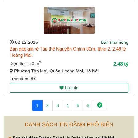
02-12-2025
Bán nhà riêng
Bán gấp giá rẻ Tập thể Nguyễn Chính 80m, tầng 2, 2.48 tỷ
Hoàng Mai.
2
Diện tích: 80 m
2.48 tỷ
Phường Tân Mai, Quận Hoàng Mai, Hà Nội
Lượt xem: 83
Lưu tin
1
2
3
4
5
6
DANH SÁCH TIN ĐĂNG PHỔ BIẾN