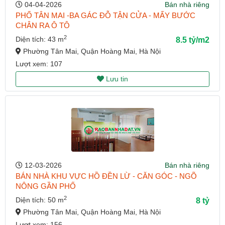
04-04-2026
Bán nhà riêng
PHỐ TÂN MAI -BA GÁC ĐỖ TẬN CỬA - MẤY BƯỚC
CHÂN RA Ô TÔ
2
Diện tích: 43 m
8.5 tỷ/m2
Phường Tân Mai, Quận Hoàng Mai, Hà Nội
Lượt xem: 107
Lưu tin
12-03-2026
Bán nhà riêng
BÁN NHÀ KHU VỰC HỒ ĐỀN LỪ - CĂN GÓC - NGÕ
NÔNG GẦN PHỐ
2
Diện tích: 50 m
8 tỷ
Phường Tân Mai, Quận Hoàng Mai, Hà Nội
Lượt xem: 156