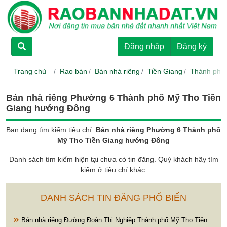
TRANG CHỦ
Đăng nhập
Đăng ký
CHO THUÊ
Trang chủ
Rao bán
Bán nhà riêng
Tiền Giang
Thành phố
RAO BÁN
Bán nhà riêng Phường 6 Thành phố Mỹ Tho Tiền
Giang hướng Đông
DỰ ÁN
Bạn đang tìm kiếm tiêu chí:
Bán nhà riêng Phường 6 Thành phố
Mỹ Tho Tiền Giang hướng Đông
HƯỚNG DẪN
Danh sách tìm kiếm hiện tại chưa có tin đăng. Quý khách hãy tìm
kiếm ở tiêu chí khác.
LIÊN HỆ
DANH SÁCH TIN ĐĂNG PHỔ BIẾN
Bán nhà riêng Đường Đoàn Thị Nghiệp Thành phố Mỹ Tho Tiền