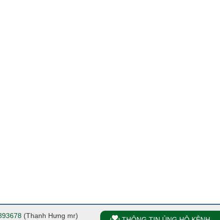
893678
(Thanh Hưng mr)
THÔNG TIN ỦNG HỘ KÊNH