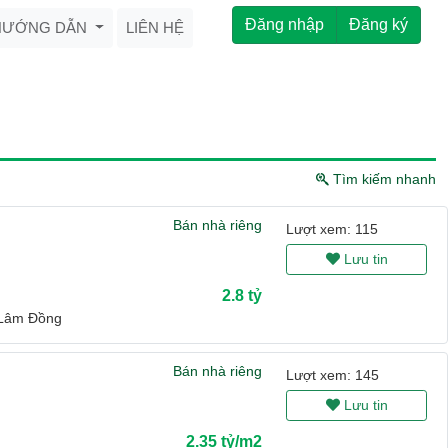
Đăng nhập
Đăng ký
HƯỚNG DẪN
LIÊN HỆ
Tìm kiếm nhanh
Bán nhà riêng
Lượt xem: 115
Lưu tin
2.8 tỷ
 Lâm Đồng
Bán nhà riêng
Lượt xem: 145
Lưu tin
2.35 tỷ/m2