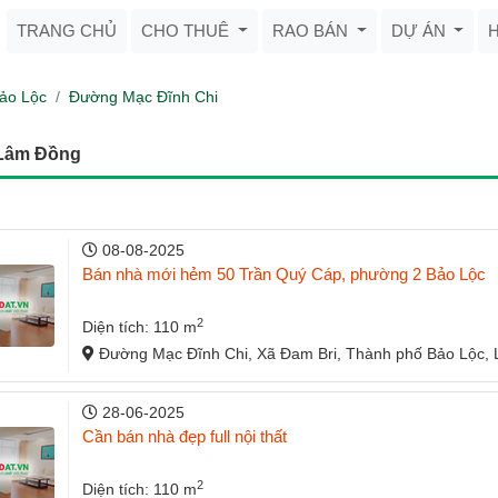
TRANG CHỦ
CHO THUÊ
RAO BÁN
DỰ ÁN
ảo Lộc
Đường Mạc Đĩnh Chi
 Lâm Đồng
08-08-2025
Bán nhà mới hẻm 50 Trần Quý Cáp, phường 2 Bảo Lộc
2
Diện tích: 110 m
Đường Mạc Đĩnh Chi, Xã Đam Bri, Thành phố Bảo Lộc,
28-06-2025
Cần bán nhà đẹp full nội thất
2
Diện tích: 110 m