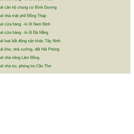
uê căn hộ chung cư Bình Dương
uê nhà mặt phố Đồng Tháp
ê cửa hàng - ki ốt Nam Định
ê cửa hàng - ki ốt Đà Nẵng
ê loại bất động sản khác Tây Ninh
ê kho, nhà xưởng, đất Hải Phòng
uê nhà riêng Lâm Đồng
ê nhà trọ, phòng trọ Cần Thơ