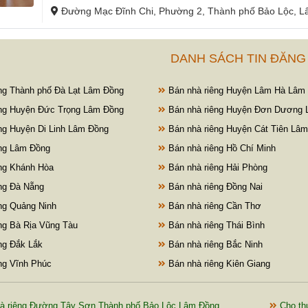
Đường Mạc Đĩnh Chi, Phường 2, Thành phố Bảo Lộc, 
DANH SÁCH TIN ĐĂNG
ng Thành phố Đà Lạt Lâm Đồng
Bán nhà riêng Huyện Lâm Hà Lâm
ng Huyện Đức Trọng Lâm Đồng
Bán nhà riêng Huyện Đơn Dương 
ng Huyện Di Linh Lâm Đồng
Bán nhà riêng Huyện Cát Tiên Lâ
ng Lâm Đồng
Bán nhà riêng Hồ Chí Minh
ng Khánh Hòa
Bán nhà riêng Hải Phòng
ng Đà Nẵng
Bán nhà riêng Đồng Nai
ng Quảng Ninh
Bán nhà riêng Cần Thơ
ng Bà Rịa Vũng Tàu
Bán nhà riêng Thái Bình
ng Đắk Lắk
Bán nhà riêng Bắc Ninh
ng Vĩnh Phúc
Bán nhà riêng Kiên Giang
à riêng Đường Tây Sơn Thành phố Bảo Lộc Lâm Đồng
Cho th