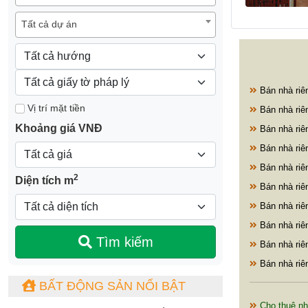
Tất cả dự án
Bán nhà riê
Vị trí mặt tiền
Bán nhà riê
Khoảng giá VNĐ
Bán nhà riê
Bán nhà riê
Bán nhà riê
2
Diện tích m
Bán nhà riê
Bán nhà riê
Bán nhà riê
Tìm kiếm
Bán nhà riê
Bán nhà riê
BẤT ĐỘNG SẢN NỔI BẬT
Cho thuê nh