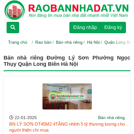
TRANG CHỦ
Đăng nhập
Đăng ký
CHO THUÊ
Trang chủ
Rao bán
Bán nhà riêng
Hà Nội
Quận Long Biê
RAO BÁN
Bán nhà riêng Đường Lý Sơn Phường Ngọc
Thụy Quận Long Biên Hà Nội
DỰ ÁN
HƯỚNG DẪN
LIÊN HỆ
22-01-2025
Bán nhà riêng
BN LÝ SƠN DT45M2 4TẦNG nhỉnh 5 tỷ thương lượng cho
người thiện chí mua