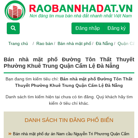
TRANG CHỦ
Đăng nhập
Đăng ký
CHO THUÊ
Trang chủ
Rao bán
Bán nhà mặt phố
Đà Nẵng
Quận Cẩm
RAO BÁN
Bán nhà mặt phố Đường Tôn Thất Thuyết
Phường Khuê Trung Quận Cẩm Lệ Đà Nẵng
DỰ ÁN
Bạn đang tìm kiếm tiêu chí:
Bán nhà mặt phố Đường Tôn Thất
Thuyết Phường Khuê Trung Quận Cẩm Lệ Đà Nẵng
HƯỚNG DẪN
Danh sách tìm kiếm hiện tại chưa có tin đăng. Quý khách hãy tìm
kiếm ở tiêu chí khác.
LIÊN HỆ
DANH SÁCH TIN ĐĂNG PHỔ BIẾN
Bán nhà mặt phố dự án Nam cầu Nguyễn Tri Phương Quận Cẩm