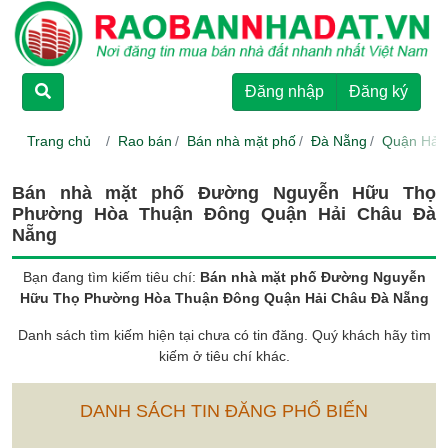
TRANG CHỦ
Đăng nhập
Đăng ký
CHO THUÊ
Trang chủ
Rao bán
Bán nhà mặt phố
Đà Nẵng
Quận Hải
RAO BÁN
Bán nhà mặt phố Đường Nguyễn Hữu Thọ
Phường Hòa Thuận Đông Quận Hải Châu Đà
DỰ ÁN
Nẵng
Bạn đang tìm kiếm tiêu chí:
Bán nhà mặt phố Đường Nguyễn
HƯỚNG DẪN
Hữu Thọ Phường Hòa Thuận Đông Quận Hải Châu Đà Nẵng
Danh sách tìm kiếm hiện tại chưa có tin đăng. Quý khách hãy tìm
kiếm ở tiêu chí khác.
LIÊN HỆ
DANH SÁCH TIN ĐĂNG PHỔ BIẾN