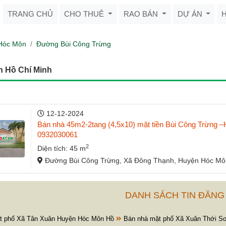
TRANG CHỦ
CHO THUÊ
RAO BÁN
DỰ ÁN
Hóc Môn
Đường Bùi Công Trừng
 Hồ Chí Minh
12-12-2024
Bán nhà 45m2-2tang (4,5x10) mặt tiền Bùi Công Trừng –H
0932030061
2
Diện tích: 45 m
Đường Bùi Công Trừng, Xã Đông Thạnh, Huyện Hóc Môn
DANH SÁCH TIN ĐĂNG
t phố Xã Tân Xuân Huyện Hóc Môn Hồ
Bán nhà mặt phố Xã Xuân Thới S