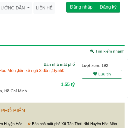
Đăng nhập
Đăng ký
HƯỚNG DẪN
LIÊN HỆ
Tìm kiếm nhanh
Bán nhà mặt phố
Lượt xem: 192
óc Môn ,liền kề ngã 3 đồn ,1ty550
Lưu tin
1.55 tỷ
, Hồ Chí Minh
 PHỔ BIẾN
ơn Huyện Hóc
Bán nhà mặt phố Xã Tân Thới Nhì Huyện Hóc Môn