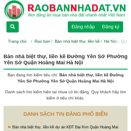
TRANG CHỦ
Đăng nhập
Đăng ký
CHO THUÊ
Trang chủ
Rao bán
Bán nhà biệt thự, liền kề
Hà Nội
Quận
RAO BÁN
Bán nhà biệt thự, liền kề Đường Yên Sở Phường
Yên Sở Quận Hoàng Mai Hà Nội
DỰ ÁN
Bạn đang tìm kiếm tiêu chí:
Bán nhà biệt thự, liền kề Đường
Yên Sở Phường Yên Sở Quận Hoàng Mai Hà Nội
HƯỚNG DẪN
Danh sách tìm kiếm hiện tại chưa có tin đăng. Quý khách hãy tìm
kiếm ở tiêu chí khác.
LIÊN HỆ
DANH SÁCH TIN ĐĂNG PHỔ BIẾN
Bán nhà biệt thự, liền kề dự án KĐT Đại Kim Quận Hoàng Mai