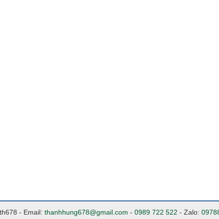
nth678 - Email:
thanhhung678@gmail.com
-
0989 722 522
- Zalo:
0978