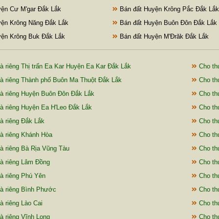
ện Cư M'gar Đắk Lắk
Bán đất Huyện Krông Pắc Đắk Lắk
ện Krông Năng Đắk Lắk
Bán đất Huyện Buôn Đôn Đắk Lắk
ện Krông Buk Đắk Lắk
Bán đất Huyện M'Đrăk Đắk Lắk
à riêng Thị trấn Ea Kar Huyện Ea Kar Đắk Lắk
Cho thu
à riêng Thành phố Buôn Ma Thuột Đắk Lắk
Cho thu
à riêng Huyện Buôn Đôn Đắk Lắk
Cho thu
à riêng Huyện Ea H'Leo Đắk Lắk
Cho th
à riêng Đắk Lắk
Cho th
à riêng Khánh Hòa
Cho thu
à riêng Bà Rịa Vũng Tàu
Cho thu
à riêng Lâm Đồng
Cho thu
à riêng Phú Yên
Cho thu
à riêng Bình Phước
Cho thu
à riêng Lào Cai
Cho thu
à riêng Vĩnh Long
Cho thu