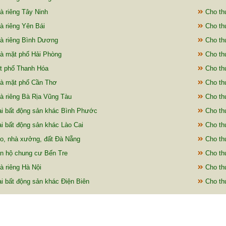
à riêng Tây Ninh
Cho th
à riêng Yên Bái
Cho thu
à riêng Bình Dương
Cho thu
à mặt phố Hải Phòng
Cho thu
t phố Thanh Hóa
Cho thu
à mặt phố Cần Thơ
Cho th
à riêng Bà Rịa Vũng Tàu
Cho th
ại bất động sản khác Bình Phước
Cho thu
i bất động sản khác Lào Cai
Cho thu
o, nhà xưởng, đất Đà Nẵng
Cho thu
n hộ chung cư Bến Tre
Cho thu
à riêng Hà Nội
Cho th
i bất động sản khác Điện Biên
Cho thu