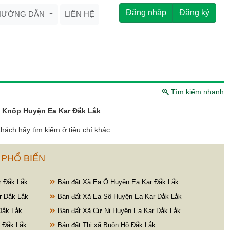
Đăng nhập
Đăng ký
HƯỚNG DẪN
LIÊN HỆ
Tìm kiếm nhanh
a Knốp Huyện Ea Kar Đắk Lắk
hách hãy tìm kiếm ở tiêu chí khác.
 PHỔ BIẾN
r Đắk Lắk
Bán đất Xã Ea Ô Huyện Ea Kar Đắk Lắk
r Đắk Lắk
Bán đất Xã Ea Sô Huyện Ea Kar Đắk Lắk
Đắk Lắk
Bán đất Xã Cư Ni Huyện Ea Kar Đắk Lắk
 Đắk Lắk
Bán đất Thị xã Buôn Hồ Đắk Lắk