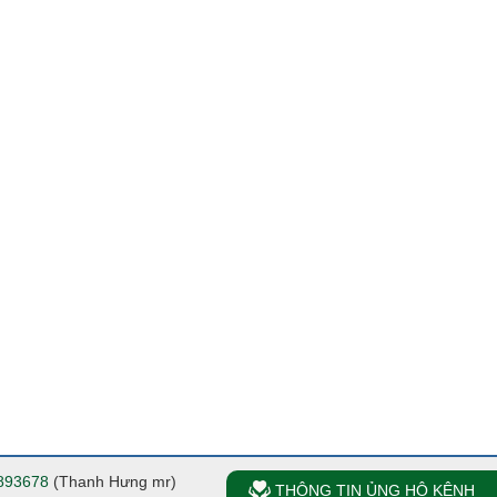
893678
(Thanh Hưng mr)
THÔNG TIN ỦNG HỘ KÊNH