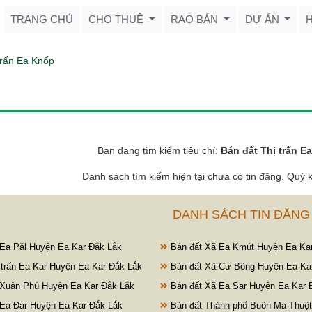
TRANG CHỦ
CHO THUÊ
RAO BÁN
DỰ ÁN
trấn Ea Knốp
Bạn đang tìm kiếm tiêu chí:
Bán đất Thị trấn E
Danh sách tìm kiếm hiện tại chưa có tin đăng. Quý k
DANH SÁCH TIN ĐĂNG
Ea Păl Huyện Ea Kar Đắk Lắk
Bán đất Xã Ea Kmút Huyện Ea Ka
 trấn Ea Kar Huyện Ea Kar Đắk Lắk
Bán đất Xã Cư Bông Huyện Ea Ka
Xuân Phú Huyện Ea Kar Đắk Lắk
Bán đất Xã Ea Sar Huyện Ea Kar 
Ea Đar Huyện Ea Kar Đắk Lắk
Bán đất Thành phố Buôn Ma Thuột