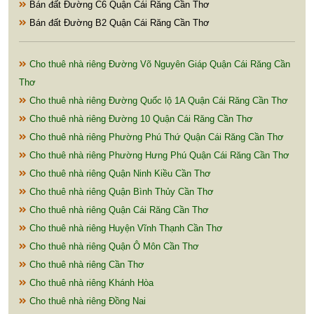
Bán đất Đường C6 Quận Cái Răng Cần Thơ
Bán đất Đường B2 Quận Cái Răng Cần Thơ
Cho thuê nhà riêng Đường Võ Nguyên Giáp Quận Cái Răng Cần
Thơ
Cho thuê nhà riêng Đường Quốc lộ 1A Quận Cái Răng Cần Thơ
Cho thuê nhà riêng Đường 10 Quận Cái Răng Cần Thơ
Cho thuê nhà riêng Phường Phú Thứ Quận Cái Răng Cần Thơ
Cho thuê nhà riêng Phường Hưng Phú Quận Cái Răng Cần Thơ
Cho thuê nhà riêng Quận Ninh Kiều Cần Thơ
Cho thuê nhà riêng Quận Bình Thủy Cần Thơ
Cho thuê nhà riêng Quận Cái Răng Cần Thơ
Cho thuê nhà riêng Huyện Vĩnh Thạnh Cần Thơ
Cho thuê nhà riêng Quận Ô Môn Cần Thơ
Cho thuê nhà riêng Cần Thơ
Cho thuê nhà riêng Khánh Hòa
Cho thuê nhà riêng Đồng Nai