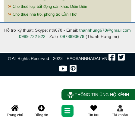
Cho thuê loại bất động sản khác Điện Biên
Cho thuê nhà trọ, phòng trọ Cần Thơ
Hỗ trợ kỹ thuật: Skype: nth678 - Email:
thanhhung678@gmail.com
-
0989 722 522
- Zalo:
0978893678
(Thanh Hưng mr)
© All Rights Reserved - 2023 - RAOBANNHADAT.VN
THÔNG TIN ỦNG HỘ KÊNH
Trang chủ
Đăng tin
Tin lưu
Tài khoản