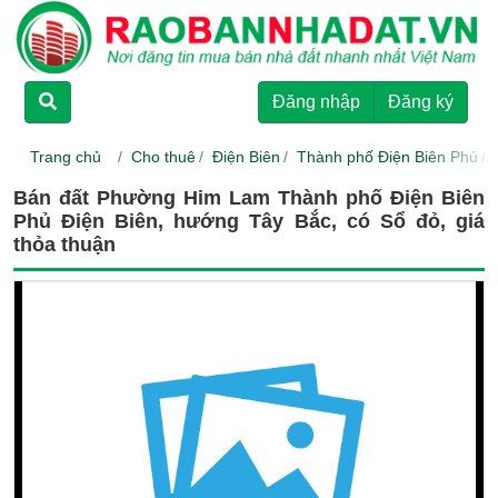
TRANG CHỦ
Đăng nhập
Đăng ký
CHO THUÊ
Trang chủ
Cho thuê
Điện Biên
Thành phố Điện Biên Phủ
RAO BÁN
Bán đất Phường Him Lam Thành phố Điện Biên
Phủ Điện Biên, hướng Tây Bắc, có Sổ đỏ, giá
thỏa thuận
DỰ ÁN
HƯỚNG DẪN
LIÊN HỆ