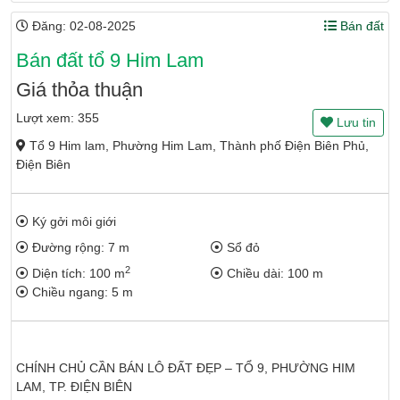
Đăng: 02-08-2025
Bán đất
Bán đất tổ 9 Him Lam
Giá thỏa thuận
Lượt xem: 355
Lưu tin
Tổ 9 Him lam, Phường Him Lam, Thành phố Điện Biên Phủ,
Điện Biên
Ký gởi môi giới
Đường rộng: 7 m
Sổ đỏ
2
Diện tích: 100 m
Chiều dài: 100 m
Chiều ngang: 5 m
CHÍNH CHỦ CẦN BÁN LÔ ĐẤT ĐẸP – TỔ 9, PHƯỜNG HIM
LAM, TP. ĐIỆN BIÊN