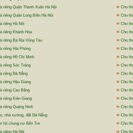
à riêng Quận Thanh Xuân Hà Nội
Cho th
à riêng Quận Long Biên Hà Nội
Cho thu
à riêng Hà Nội
Cho th
à riêng Khánh Hòa
Cho thu
à riêng Bà Rịa Vũng Tàu
Cho th
à riêng Hải Phòng
Cho thu
à riêng Hồ Chí Minh
Cho th
à riêng Sóc Trăng
Cho thu
à riêng Đà Nẵng
Cho thu
à riêng Hậu Giang
Cho thu
à riêng Cao Bằng
Cho thu
à riêng Kiên Giang
Cho th
à riêng Quảng Ninh
Cho thu
o, nhà xưởng, đất Đà Nẵng
Cho thu
n hộ chung cư Bến Tre
Cho thu
à riêng Hà Nội
Cho th