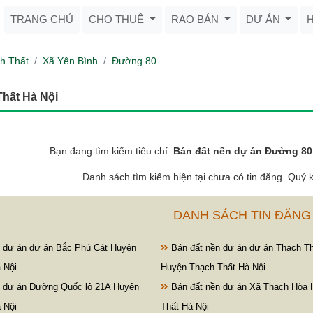
TRANG CHỦ
CHO THUÊ
RAO BÁN
DỰ ÁN
h Thất
Xã Yên Bình
Đường 80
hất Hà Nội
Bạn đang tìm kiếm tiêu chí:
Bán đất nền dự án Đường 80
Danh sách tìm kiếm hiện tại chưa có tin đăng. Quý k
DANH SÁCH TIN ĐĂNG
 dự án dự án Bắc Phú Cát Huyện
Bán đất nền dự án dự án Thạch T
 Nội
Huyện Thạch Thất Hà Nội
 dự án Đường Quốc lộ 21A Huyện
Bán đất nền dự án Xã Thạch Hòa 
 Nội
Thất Hà Nội