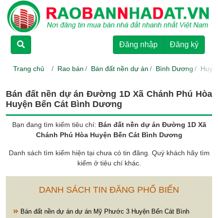
TRANG CHỦ
Đăng nhập
Đăng ký
CHO THUÊ
Trang chủ
Rao bán
Bán đất nền dự án
Bình Dương
Huyệ
RAO BÁN
Bán đất nền dự án Đường 1D Xã Chánh Phú Hòa
Huyện Bến Cát Bình Dương
DỰ ÁN
Bạn đang tìm kiếm tiêu chí:
Bán đất nền dự án Đường 1D Xã
Chánh Phú Hòa Huyện Bến Cát Bình Dương
HƯỚNG DẪN
Danh sách tìm kiếm hiện tại chưa có tin đăng. Quý khách hãy tìm
kiếm ở tiêu chí khác.
LIÊN HỆ
DANH SÁCH TIN ĐĂNG PHỔ BIẾN
Bán đất nền dự án dự án Mỹ Phước 3 Huyện Bến Cát Bình