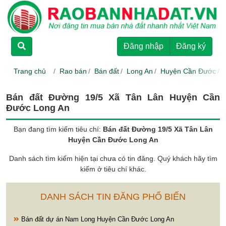
TRANG CHỦ
Đăng nhập
Đăng ký
CHO THUÊ
Trang chủ
Rao bán
Bán đất
Long An
Huyện Cần Đước
RAO BÁN
Bán đất Đường 19/5 Xã Tân Lân Huyện Cần
Đước Long An
DỰ ÁN
Bạn đang tìm kiếm tiêu chí:
Bán đất Đường 19/5 Xã Tân Lân
Huyện Cần Đước Long An
HƯỚNG DẪN
Danh sách tìm kiếm hiện tại chưa có tin đăng. Quý khách hãy tìm
kiếm ở tiêu chí khác.
LIÊN HỆ
DANH SÁCH TIN ĐĂNG PHỔ BIẾN
Bán đất dự án Nam Long Huyện Cần Đước Long An