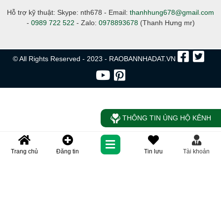
Hỗ trợ kỹ thuật: Skype: nth678 - Email:
thanhhung678@gmail.com
-
0989 722 522
- Zalo:
0978893678
(Thanh Hưng mr)
© All Rights Reserved - 2023 - RAOBANNHADAT.VN
THÔNG TIN ỦNG HỘ KÊNH
Trang chủ
Đăng tin
Tin lưu
Tài khoản