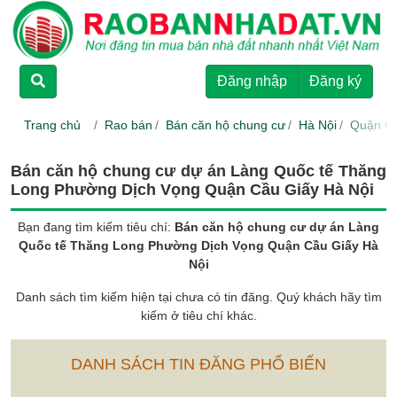
TRANG CHỦ
Đăng nhập
Đăng ký
CHO THUÊ
Trang chủ
Rao bán
Bán căn hộ chung cư
Hà Nội
Quận Cầ
RAO BÁN
Bán căn hộ chung cư dự án Làng Quốc tế Thăng
Long Phường Dịch Vọng Quận Cầu Giấy Hà Nội
DỰ ÁN
Bạn đang tìm kiếm tiêu chí:
Bán căn hộ chung cư dự án Làng
Quốc tế Thăng Long Phường Dịch Vọng Quận Cầu Giấy Hà
HƯỚNG DẪN
Nội
Danh sách tìm kiếm hiện tại chưa có tin đăng. Quý khách hãy tìm
kiếm ở tiêu chí khác.
LIÊN HỆ
DANH SÁCH TIN ĐĂNG PHỔ BIẾN