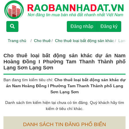
TRANG CHỦ
Đăng nhập
Đăng ký
CHO THUÊ
Trang chủ
Cho thuê
Cho thuê loại bất động sản khác
Lạng
RAO BÁN
Cho thuê loại bất động sản khác dự án Nam
Hoàng Đồng I Phường Tam Thanh Thành phố
DỰ ÁN
Lạng Sơn Lạng Sơn
Bạn đang tìm kiếm tiêu chí:
Cho thuê loại bất động sản khác dự
HƯỚNG DẪN
án Nam Hoàng Đồng I Phường Tam Thanh Thành phố Lạng
Sơn Lạng Sơn
Danh sách tìm kiếm hiện tại chưa có tin đăng. Quý khách hãy tìm
LIÊN HỆ
kiếm ở tiêu chí khác.
DANH SÁCH TIN ĐĂNG PHỔ BIẾN