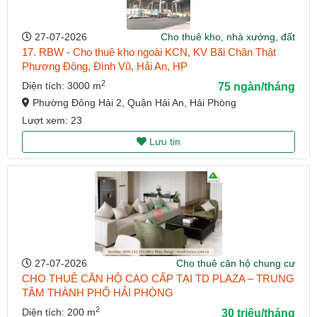
27-07-2026
Cho thuê kho, nhà xưởng, đất
17. RBW - Cho thuê kho ngoài KCN, KV Bãi Chân Thật
Phương Đông, Đình Vũ, Hải An, HP
2
Diện tích: 3000 m
75 ngàn/tháng
Phường Đông Hải 2, Quận Hải An, Hải Phòng
Lượt xem: 23
Lưu tin
27-07-2026
Cho thuê căn hộ chung cư
CHO THUÊ CĂN HỘ CAO CẤP TẠI TD PLAZA – TRUNG
TÂM THÀNH PHỐ HẢI PHÒNG
2
Diện tích: 200 m
30 triệu/tháng