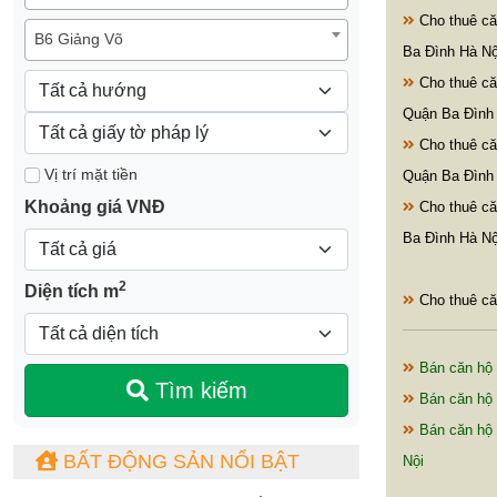
Cho thuê că
B6 Giảng Võ
Ba Đình Hà Nộ
Cho thuê că
Quận Ba Đình
Cho thuê că
Vị trí mặt tiền
Quận Ba Đình
Khoảng giá VNĐ
Cho thuê că
Ba Đình Hà Nộ
2
Diện tích m
Cho thuê că
Bán căn hộ 
Tìm kiếm
Bán căn hộ 
Bán căn hộ 
BẤT ĐỘNG SẢN NỔI BẬT
Nội