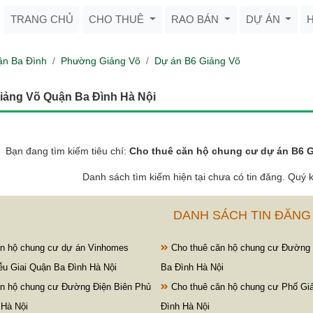
TRANG CHỦ
CHO THUÊ
RAO BÁN
DỰ ÁN
n Ba Đình
Phường Giảng Võ
Dự án B6 Giảng Võ
ảng Võ Quận Ba Đình Hà Nội
Bạn đang tìm kiếm tiêu chí:
Cho thuê căn hộ chung cư dự án B6 G
Danh sách tìm kiếm hiện tại chưa có tin đăng. Quý k
DANH SÁCH TIN ĐĂNG
n hộ chung cư dự án Vinhomes
Cho thuê căn hộ chung cư Đường
iễu Giai Quận Ba Đình Hà Nội
Ba Đình Hà Nội
n hộ chung cư Đường Điện Biên Phủ
Cho thuê căn hộ chung cư Phố Gi
 Hà Nội
Đình Hà Nội