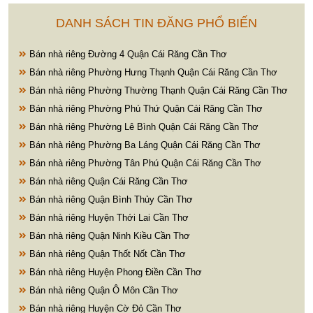
DANH SÁCH TIN ĐĂNG PHỔ BIẾN
Bán nhà riêng Đường 4 Quận Cái Răng Cần Thơ
Bán nhà riêng Phường Hưng Thạnh Quận Cái Răng Cần Thơ
Bán nhà riêng Phường Thường Thạnh Quận Cái Răng Cần Thơ
Bán nhà riêng Phường Phú Thứ Quận Cái Răng Cần Thơ
Bán nhà riêng Phường Lê Bình Quận Cái Răng Cần Thơ
Bán nhà riêng Phường Ba Láng Quận Cái Răng Cần Thơ
Bán nhà riêng Phường Tân Phú Quận Cái Răng Cần Thơ
Bán nhà riêng Quận Cái Răng Cần Thơ
Bán nhà riêng Quận Bình Thủy Cần Thơ
Bán nhà riêng Huyện Thới Lai Cần Thơ
Bán nhà riêng Quận Ninh Kiều Cần Thơ
Bán nhà riêng Quận Thốt Nốt Cần Thơ
Bán nhà riêng Huyện Phong Điền Cần Thơ
Bán nhà riêng Quận Ô Môn Cần Thơ
Bán nhà riêng Huyện Cờ Đỏ Cần Thơ