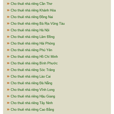
Cho thuê nhà riêng Cần Thơ
Cho thuê nhà riêng Khánh Hòa
Cho thuê nhà riêng Đồng Nai
Cho thuê nhà riêng Bà Rịa Vũng Tàu
Cho thuê nhà riêng Hà Nội
Cho thuê nhà riêng Lâm Đồng
Cho thuê nhà riêng Hải Phòng
Cho thuê nhà riêng Phú Yên
Cho thuê nhà riêng Hồ Chí Minh
Cho thuê nhà riêng Bình Phước
Cho thuê nhà riêng Sóc Trăng
Cho thuê nhà riêng Lào Cai
Cho thuê nhà riêng Đà Nẵng
Cho thuê nhà riêng Vĩnh Long
Cho thuê nhà riêng Hậu Giang
Cho thuê nhà riêng Tây Ninh
Cho thuê nhà riêng Cao Bằng