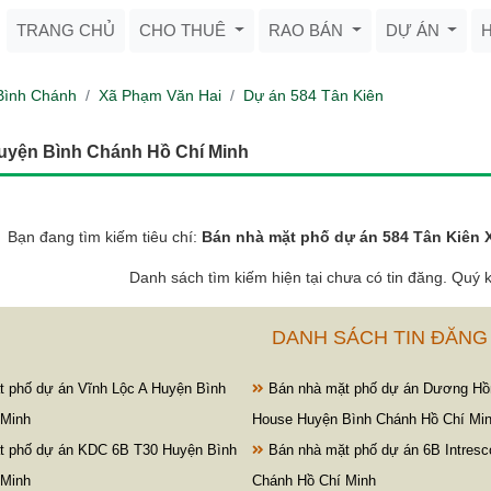
TRANG CHỦ
CHO THUÊ
RAO BÁN
DỰ ÁN
Bình Chánh
Xã Phạm Văn Hai
Dự án 584 Tân Kiên
Huyện Bình Chánh Hồ Chí Minh
Bạn đang tìm kiếm tiêu chí:
Bán nhà mặt phố dự án 584 Tân Kiên 
Danh sách tìm kiếm hiện tại chưa có tin đăng. Quý k
DANH SÁCH TIN ĐĂNG
 phố dự án Vĩnh Lộc A Huyện Bình
Bán nhà mặt phố dự án Dương Hồ
 Minh
House Huyện Bình Chánh Hồ Chí Mi
t phố dự án KDC 6B T30 Huyện Bình
Bán nhà mặt phố dự án 6B Intresc
 Minh
Chánh Hồ Chí Minh