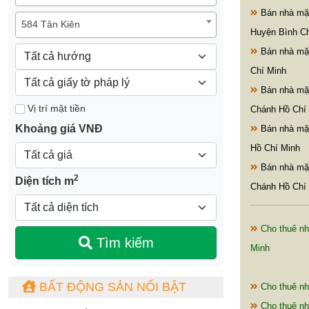
Bán nhà mặt
584 Tân Kiên
Huyện Bình C
Bán nhà mặ
Chí Minh
Bán nhà mặt
Vị trí mặt tiền
Chánh Hồ Chí
Khoảng giá VNĐ
Bán nhà mặ
Hồ Chí Minh
Bán nhà mặ
2
Diện tích m
Chánh Hồ Chí
Cho thuê nh
Tìm kiếm
Minh
BẤT ĐỘNG SẢN NỔI BẬT
Cho thuê nh
Cho thuê nh