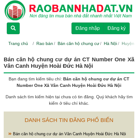
TRANG CHỦ
Đăng nhập
Đăng ký
CHO THUÊ
Trang chủ
Rao bán
Bán căn hộ chung cư
Hà Nội
Huyện H
RAO BÁN
Bán căn hộ chung cư dự án CT Number One Xã
Vân Canh Huyện Hoài Đức Hà Nội
DỰ ÁN
Bạn đang tìm kiếm tiêu chí:
Bán căn hộ chung cư dự án CT
Number One Xã Vân Canh Huyện Hoài Đức Hà Nội
HƯỚNG DẪN
Danh sách tìm kiếm hiện tại chưa có tin đăng. Quý khách hãy tìm
kiếm ở tiêu chí khác.
LIÊN HỆ
DANH SÁCH TIN ĐĂNG PHỔ BIẾN
Bán căn hộ chung cư dự án Vân Canh Huyện Hoài Đức Hà Nội