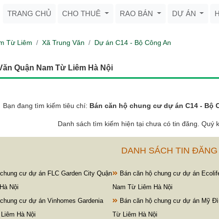
TRANG CHỦ
CHO THUÊ
RAO BÁN
DỰ ÁN
m Từ Liêm
Xã Trung Văn
Dự án C14 - Bộ Công An
 Văn Quận Nam Từ Liêm Hà Nội
Bạn đang tìm kiếm tiêu chí:
Bán căn hộ chung cư dự án C14 - Bộ 
Danh sách tìm kiếm hiện tại chưa có tin đăng. Quý k
DANH SÁCH TIN ĐĂNG
chung cư dự án FLC Garden City Quận
Bán căn hộ chung cư dự án Ecolif
Hà Nội
Nam Từ Liêm Hà Nội
chung cư dự án Vinhomes Gardenia
Bán căn hộ chung cư dự án Mỹ Đì
Liêm Hà Nội
Từ Liêm Hà Nội