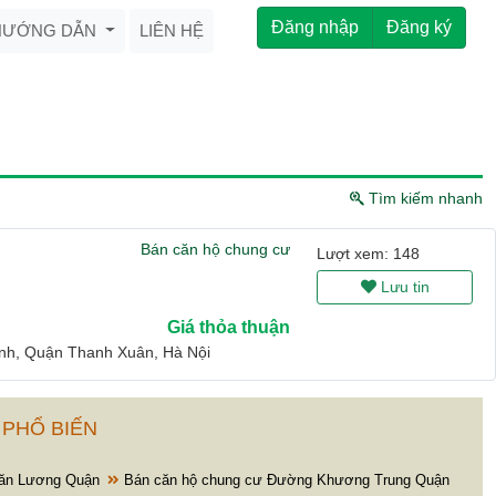
Đăng nhập
Đăng ký
HƯỚNG DẪN
LIÊN HỆ
Tìm kiếm nhanh
Bán căn hộ chung cư
Lượt xem: 148
Lưu tin
Giá thỏa thuận
nh, Quận Thanh Xuân, Hà Nội
 PHỔ BIẾN
Văn Lương Quận
Bán căn hộ chung cư Đường Khương Trung Quận