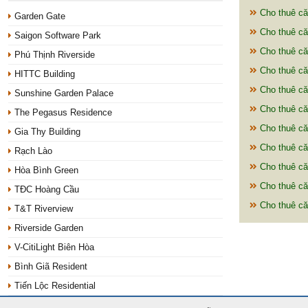
Cho thuê că
Garden Gate
Cho thuê că
Saigon Software Park
Cho thuê că
Phú Thịnh Riverside
Cho thuê că
HITTC Building
Cho thuê că
Sunshine Garden Palace
Cho thuê că
The Pegasus Residence
Cho thuê că
Gia Thy Building
Cho thuê că
Rạch Lào
Cho thuê că
Hòa Bình Green
Cho thuê că
TĐC Hoàng Cầu
Cho thuê că
T&T Riverview
Riverside Garden
V-CitiLight Biên Hòa
Bình Giã Resident
Tiến Lộc Residential